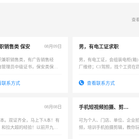
查
职销售类 保安
08月09日
男，有电工证求职
职兼职销售类，有广告销售经
男，有电工证，会组装电柜(箱
络管理员中级证书，保安类保安
厂维修；C1驾照，找个工资在
形象岗或幼儿园保安，维修水电
上，枣强县以外需要有住宿，
压电工证和十几年工作经验
电话
看联系方式
查看联系方式
08月08日
手机短视频拍摄、剪辑、抖音快手
，B本。双证齐全，马上下A本！有
可为个人、门店、单位、企业
，和拉大超的经验！以前开九米
频，培训手机拍摄剪辑，教你
土车
可为个人、门店、单位、企业