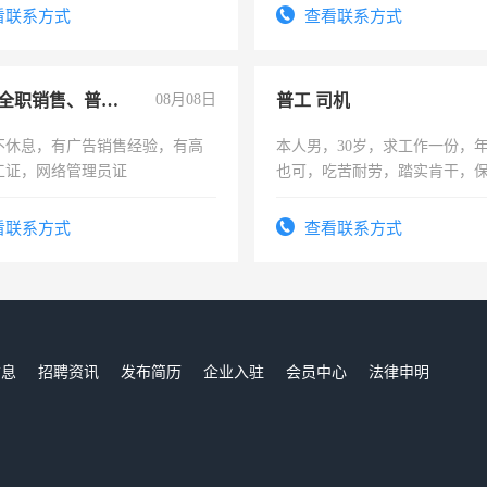
频，培训手机拍摄剪辑，教你
看联系方式
查看联系方式
音！你也可以成为拍摄达人！
成为拍摄达人！
兼职或全职销售、普工、维修
08月08日
普工 司机
不休息，有广告销售经验，有高
本人男，30岁，求工作一份，
工证，网络管理员证
也可，吃苦耐劳，踏实肯干，
勿扰
看联系方式
查看联系方式
信息
招聘资讯
发布简历
企业入驻
会员中心
法律申明
们