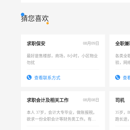
猜您喜欢
求职保安
08月09日
全职兼
最好是售楼部，商场，8小时，小区物业
各类全
勿扰
验，网
队长，
有高低
查看联系方式
查
求职会计及相关工作
08月08日
司机
本人 37岁，会计大专毕业，做账报税。
35岁
欲求一份全职会计等财务类工作。有会
跑长途
计证
六，渣