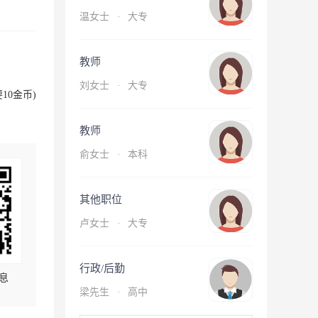
温女士
·
大专
教师
刘女士
·
大专
10金币)
教师
俞女士
·
本科
其他职位
卢女士
·
大专
行政/后勤
息
梁先生
·
高中