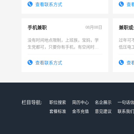
查看联系方式
查
手机兼职
08月08日
没有时间地点限制，上班族，宝妈，学
过年可
生党都可，只要你有手机，有空闲时
低压电
间，一单一结，一天二三十不成问题，
勤快的四五十，每天挣零花钱没问题！
查看联系方式
查
栏目导航:
职位搜索
简历中心
名企展示
一句话
套餐标准
金币充值
意见建议
联系我