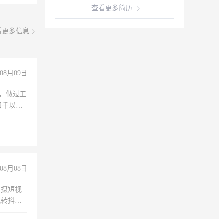
查看更多简历
看更多信息
08月09日
)，做过工
四千以
保险勿扰
08月08日
拍摄短视
玩转抖音
拍摄短视