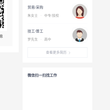
贸易/采购
朱女士
·
中专/技校
技工/普工
息
罗先生
·
高中
查看更多简历
微信扫一扫找工作