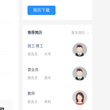
简历下载
推荐简历
更多简历
技工/普工
张先生
·
大专
营业员
男先生
·
高中
教师
俞女士
·
本科