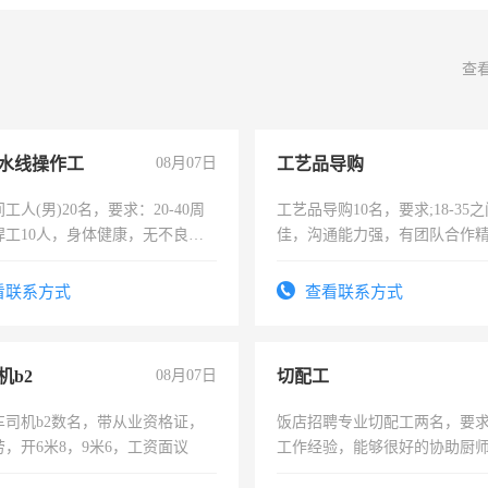
查
水线操作工
08月07日
工艺品导购
工人(男)20名，要求：20-40周
工艺品导购10名，要求;18-35
焊工10人，身体健康，无不良嗜
佳，沟通能力强，有团队合作
：4500-7000元，标准八人间住
上进心，有工作经验者优先！
费发放劳保用品，两班倒，每月
看联系方式
查看联系方式
时发放工资，工作时间10小时
机b2
08月07日
切配工
车司机b2数名，带从业资格证，
饭店招聘专业切配工两名，要
，开6米8，9米6，工资面议
工作经验，能够很好的协助厨
作。包吃住，每月有公休，工资35