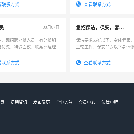
4500。
看联系方式
查看联系方式
员
08月07日
急招保洁，保安，客服，工程
业，现招聘外贸人员，有外贸销
保洁要求55岁以下，身体健康
者优先，待遇面议。联系郭经理
正常工作，保安55岁以下身体
责任心形象端庄，遵纪守法，
录，客服要求45岁以下高中以
看联系方式
查看联系方式
懂电脑工作认真，性格开朗有
能力，工程，懂水电维修。
信息
招聘资讯
发布简历
企业入驻
会员中心
法律申明
们