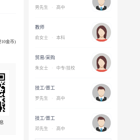
男先生
·
高中
教师
俞女士
·
本科
10金币)
贸易/采购
朱女士
·
中专/技校
技工/普工
罗先生
·
高中
技工/普工
息
邓先生
·
高中