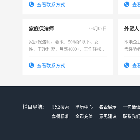
查看联系方式
查
家庭保洁师
08月07日
外贸人
家庭保洁师。要求：50周岁以下、女
本地企
性、干净利索，月薪4000+，工作轻松，
售经验
时间灵活，不需坐班，适合宝妈、全职
太太等。
查看联系方式
查
栏目导航:
职位搜索
简历中心
名企展示
一句话
套餐标准
金币充值
意见建议
联系我