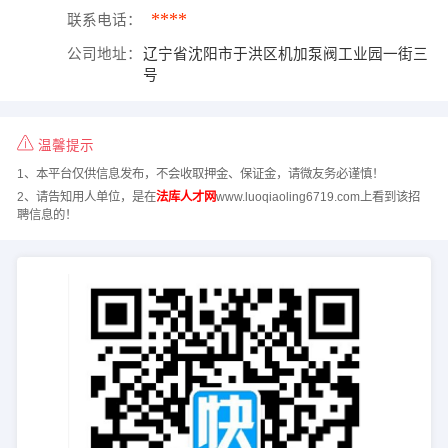
****
联系电话：
公司地址：
辽宁省沈阳市于洪区机加泵阀工业园一街三
号
温馨提示
1、本平台仅供信息发布，不会收取押金、保证金，请微友务必谨慎！
2、请告知用人单位，是在
法库人才网
www.luoqiaoling6719.com上看到该招
聘信息的！