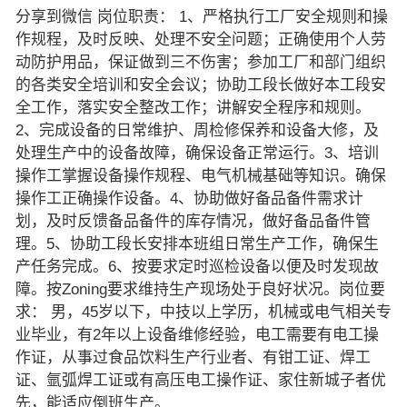
分享到微信 岗位职责： 1、严格执行工厂安全规则和操
作规程，及时反映、处理不安全问题；正确使用个人劳
动防护用品，保证做到三不伤害；参加工厂和部门组织
的各类安全培训和安全会议；协助工段长做好本工段安
全工作，落实安全整改工作；讲解安全程序和规则。
2、完成设备的日常维护、周检修保养和设备大修，及
处理生产中的设备故障，确保设备正常运行。3、培训
操作工掌握设备操作规程、电气机械基础等知识。确保
操作工正确操作设备。4、协助做好备品备件需求计
划，及时反馈备品备件的库存情况，做好备品备件管
理。5、协助工段长安排本班组日常生产工作，确保生
产任务完成。6、按要求定时巡检设备以便及时发现故
障。按Zoning要求维持生产现场处于良好状况。岗位要
求： 男，45岁以下，中技以上学历，机械或电气相关专
业毕业，有2年以上设备维修经验，电工需要有电工操
作证，从事过食品饮料生产行业者、有钳工证、焊工
证、氩弧焊工证或有高压电工操作证、家住新城子者优
先，能适应倒班生产。